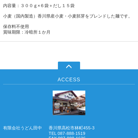
内容量：３００ｇ×６袋＋だし１５袋
小麦（国内製造）香川県産小麦・小麦胚芽をブレンドした麺です。
保存料不使用
賞味期限：冷暗所１か月
ACCESS
有限会社うどん田中
香川県高松市林町455-3
TEL 087-888-1519